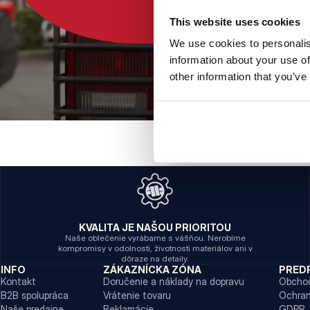
This website uses cookies
We use cookies to personalis
information about your use of
other information that you’ve
KVALITA JE NAŠOU PRIORITOU
Naše oblečenie vyrábame s vášňou. Nerobíme
kompromisy v odolnosti, životnosti materiálov ani v
dôraze na detaily.
INFO
ZÁKAZNÍCKA ZÓNA
PRED
Kontakt
Doručenie a náklady na dopravu
Obcho
B2B spolupráca
Vrátenie tovaru
Ochran
Naše predajne
Reklamácie
GDPR