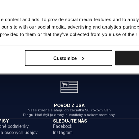
e content and ads, to provide social media features and to analy
INTERNAL SERVER ERROR
 our site with our social media, advertising and analytics partn
NÁVRAT NA HLAVNÚ STRÁNKU
 provided to them or that they’ve collected from your use of their
Customize
PÔVOD Z USA
Naše korene siahajú do začiatku 90. rokov v San
Diegu. Náš štýl je drsný, autentický a nekompromisný.
PISY
SLEDUJTE NÁS
dné podmienky
Facebook
a osobných údajov
Instagram