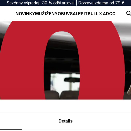
Sezónny výpredaj -30 % odštartoval | Doprava zdarma od 79 €
NOVINKY
MUŽI
ŽENY
OBUV
SALE
PITBULL X ADCC
Details