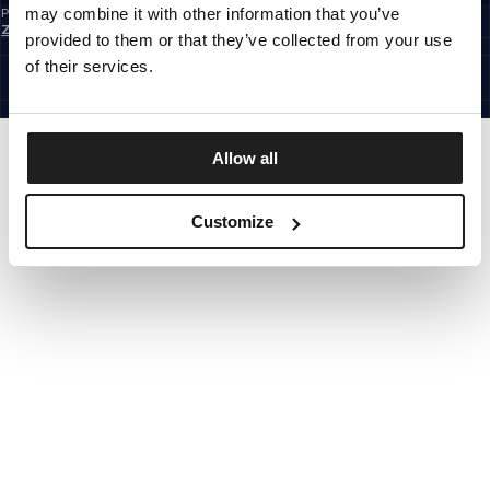
may combine it with other information that you’ve
Prihlásením na odber newslettera potvrdzujete, že ste sa oboznámili so
Zásadami ochrany osobných údajov.
provided to them or that they’ve collected from your use
SLOVAKIA
©1997 - 2026 PITBULL VŠETKY PRÁVA VYHRADENÉ.
of their services.
SITE CREDITS
ÍSŤ HORE
Allow all
Customize