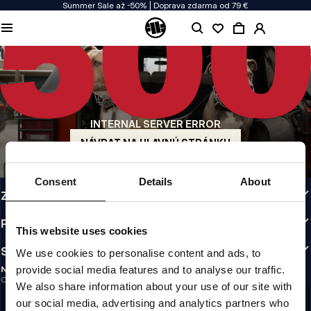
Summer Sale až -50% | Doprava zdarma od 79 €
KVALITA JE NAŠOU PRIORITOU
Naše oblečenie vyrábame s vášňou. Nerobíme kompromisy v odolnosti, životnosti
materiálov ani v dôraze na detaily.
PÔVOD Z USA
Naše korene siahajú do začiatku 90. rokov v San Diegu. Náš štýl je drsný,
autentický a nekompromisný.
INTERNAL SERVER ERROR
ZNAČKA S CHARAKTEROM
Naše kolekcie si vyberajú športovci, bojovníci a odhodlaní ľudia.
NÁVRAT NA HLAVNÚ STRÁNKU
INFO
Consent
Details
About
ZÁKAZNÍCKA ZÓNA
PREDPISY
This website uses cookies
SLEDUJTE NÁS
We use cookies to personalise content and ads, to
provide social media features and to analyse our traffic.
NEWSLETTER
Chcete dostávať informácie o najnovších akciách a novinkách?
We also share information about your use of our site with
Email address
ZAREGISTROVAŤ SA
our social media, advertising and analytics partners who