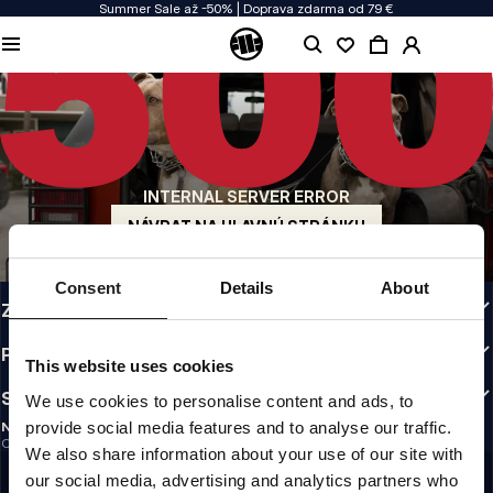
Summer Sale až -50% | Doprava zdarma od 79 €
KVALITA JE NAŠOU PRIORITOU
Naše oblečenie vyrábame s vášňou. Nerobíme kompromisy v odolnosti, životnosti
materiálov ani v dôraze na detaily.
PÔVOD Z USA
Naše korene siahajú do začiatku 90. rokov v San Diegu. Náš štýl je drsný,
autentický a nekompromisný.
INTERNAL SERVER ERROR
ZNAČKA S CHARAKTEROM
Naše kolekcie si vyberajú športovci, bojovníci a odhodlaní ľudia.
NÁVRAT NA HLAVNÚ STRÁNKU
INFO
Consent
Details
About
ZÁKAZNÍCKA ZÓNA
PREDPISY
This website uses cookies
SLEDUJTE NÁS
We use cookies to personalise content and ads, to
provide social media features and to analyse our traffic.
NEWSLETTER
Chcete dostávať informácie o najnovších akciách a novinkách?
We also share information about your use of our site with
Email address
ZAREGISTROVAŤ SA
our social media, advertising and analytics partners who