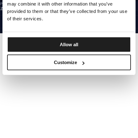
may combine it with other information that you’ve
Prihlásením na odber newslettera potvrdzujete, že ste sa oboznámili so
Zásadami ochrany osobných údajov.
provided to them or that they’ve collected from your use
SLOVAKIA
©1997 - 2026 PITBULL VŠETKY PRÁVA VYHRADENÉ.
of their services.
SITE CREDITS
ÍSŤ HORE
Allow all
Customize