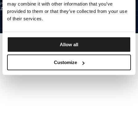
may combine it with other information that you’ve
Prihlásením na odber newslettera potvrdzujete, že ste sa oboznámili so
Zásadami ochrany osobných údajov.
provided to them or that they’ve collected from your use
SLOVAKIA
©1997 - 2026 PITBULL VŠETKY PRÁVA VYHRADENÉ.
of their services.
SITE CREDITS
ÍSŤ HORE
Allow all
Customize