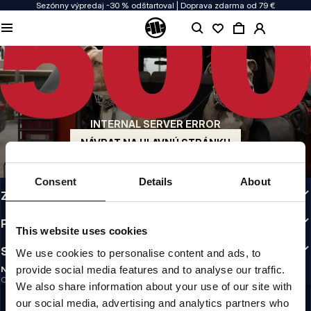
Sezónny výpredaj -30 % odštartoval | Doprava zdarma od 79 €
KVALITA JE NAŠOU PRIORITOU
Naše oblečenie vyrábame s vášňou. Nerobíme kompromisy v odolnosti, životnosti
materiálov ani v dôraze na detaily.
PÔVOD Z USA
Naše korene siahajú do začiatku 90. rokov v San Diegu. Náš štýl je drsný,
autentický a nekompromisný.
INTERNAL SERVER ERROR
ZNAČKA S CHARAKTEROM
Naše kolekcie si vyberajú športovci, bojovníci a odhodlaní ľudia.
NÁVRAT NA HLAVNÚ STRÁNKU
INFO
Consent
Details
About
ZÁKAZNÍCKA ZÓNA
PREDPISY
This website uses cookies
SLEDUJTE NÁS
We use cookies to personalise content and ads, to
provide social media features and to analyse our traffic.
NEWSLETTER
Chcete dostávať informácie o najnovších akciách a novinkách?
We also share information about your use of our site with
Email address
ZAREGISTROVAŤ SA
our social media, advertising and analytics partners who