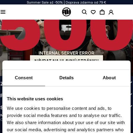
Summer Sale až -50% | Doprava zdarma od 79 €
KVALITA JE NAŠOU PRIORITOU
Naše oblečenie vyrábame s vášňou. Nerobíme kompromisy v odolnosti, životnosti
materiálov ani v dôraze na detaily.
PÔVOD Z USA
Naše korene siahajú do začiatku 90. rokov v San Diegu. Náš štýl je drsný,
autentický a nekompromisný.
INTERNAL SERVER ERROR
ZNAČKA S CHARAKTEROM
Naše kolekcie si vyberajú športovci, bojovníci a odhodlaní ľudia.
NÁVRAT NA HLAVNÚ STRÁNKU
INFO
Consent
Details
About
ZÁKAZNÍCKA ZÓNA
PREDPISY
This website uses cookies
SLEDUJTE NÁS
We use cookies to personalise content and ads, to
provide social media features and to analyse our traffic.
NEWSLETTER
Chcete dostávať informácie o najnovších akciách a novinkách?
We also share information about your use of our site with
Email address
ZAREGISTROVAŤ SA
our social media, advertising and analytics partners who