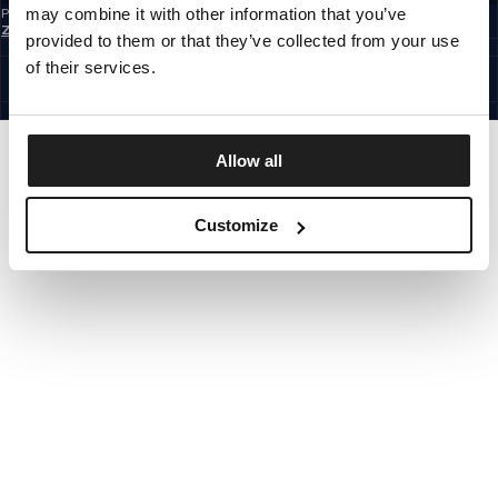
may combine it with other information that you’ve
Prihlásením na odber newslettera potvrdzujete, že ste sa oboznámili so
Zásadami ochrany osobných údajov.
provided to them or that they’ve collected from your use
SLOVAKIA
©1997 - 2026 PITBULL VŠETKY PRÁVA VYHRADENÉ.
of their services.
SITE CREDITS
ÍSŤ HORE
Allow all
Customize