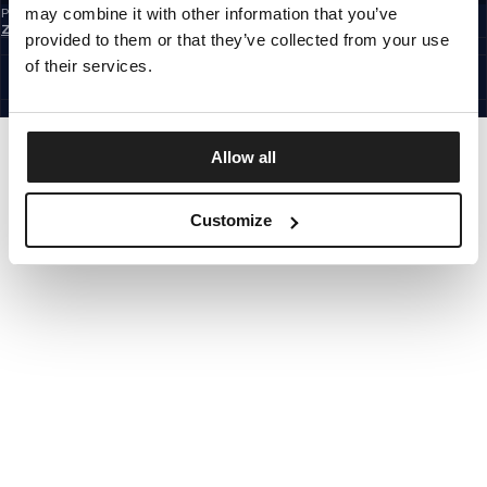
may combine it with other information that you’ve
Prihlásením na odber newslettera potvrdzujete, že ste sa oboznámili so
Zásadami ochrany osobných údajov.
provided to them or that they’ve collected from your use
SLOVAKIA
©1997 - 2026 PITBULL VŠETKY PRÁVA VYHRADENÉ.
of their services.
SITE CREDITS
ÍSŤ HORE
Allow all
Customize