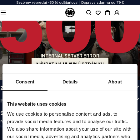
Sezónny výpredaj -30 % odštartoval | Doprava zdarma od 79 €
KVALITA JE NAŠOU PRIORITOU
Naše oblečenie vyrábame s vášňou. Nerobíme kompromisy v odolnosti, životnosti
materiálov ani v dôraze na detaily.
PÔVOD Z USA
Naše korene siahajú do začiatku 90. rokov v San Diegu. Náš štýl je drsný,
autentický a nekompromisný.
INTERNAL SERVER ERROR
ZNAČKA S CHARAKTEROM
Naše kolekcie si vyberajú športovci, bojovníci a odhodlaní ľudia.
NÁVRAT NA HLAVNÚ STRÁNKU
INFO
Consent
Details
About
ZÁKAZNÍCKA ZÓNA
PREDPISY
This website uses cookies
SLEDUJTE NÁS
We use cookies to personalise content and ads, to
provide social media features and to analyse our traffic.
NEWSLETTER
Chcete dostávať informácie o najnovších akciách a novinkách?
We also share information about your use of our site with
Email address
ZAREGISTROVAŤ SA
our social media, advertising and analytics partners who