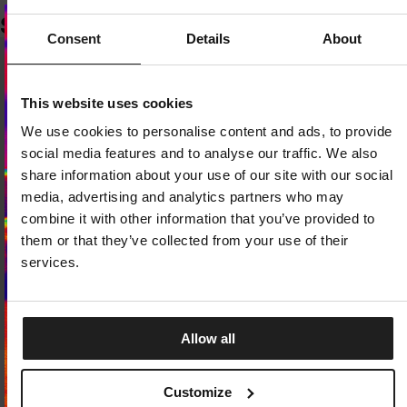
SLIČNI PROIZVODI
Consent
Details
About
Dedicated store available
This website uses cookies
LOCAL STORE AVAILABLE
We use cookies to personalise content and ads, to provide
Looks like you are in
United States
.
social media features and to analyse our traffic. We also
Do you want to switch to your local store?
share information about your use of our site with our social
media, advertising and analytics partners who may
SWITCH TO
UNITED STATES
STORE
combine it with other information that you’ve provided to
them or that they’ve collected from your use of their
STAY ON
CROATIA
STORE
services.
Allow all
Novi pad
Novi pad
Customize
MAJICA NORTON
MAJICA NORTON