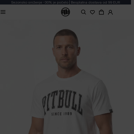
Sezonsko sniženje -30% je počelo | Besplatna dostava od 99 EUR