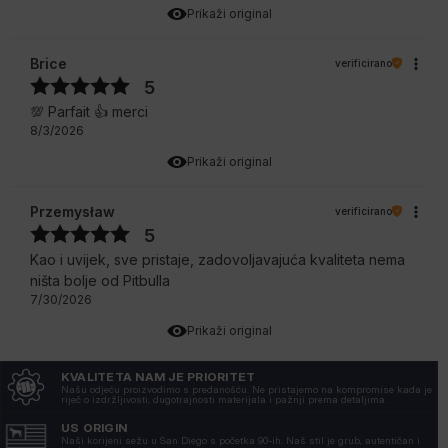
Prikaži original
Brice
verificirano
5
💯 Parfait 👍 merci
8/3/2026
Prikaži original
Przemysław
verificirano
5
Kao i uvijek, sve pristaje, zadovoljavajuća kvaliteta nema
ništa bolje od Pitbulla
7/30/2026
Prikaži original
KVALITETA NAM JE PRIORITET
Marzena
verificirano
Našu odjeću proizvodimo s predanošću. Ne pristajemo na kompromise kada je
riječ o izdržljivosti, dugotrajnosti materijala i pažnji prema detaljima.
5
Nisam primijetio nikakve izbočene niti. Savršeno za
US ORIGIN
Naši korijeni sežu u San Diego s početka 90-ih. Naš stil je grub, autentičan i