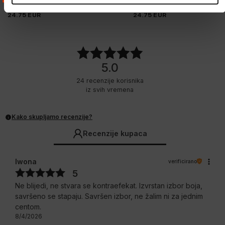
5 Boje
5 Boje
24.75
EUR
24.75
EUR
5.0
24
recenzije korisnika
iz svih vremena
Kako skupljamo recenzije?
Recenzije kupaca
Iwona
verificirano
5
Ne blijedi, ne stvara se kontraefekat. Izvrstan izbor boja,
savršeno se stapaju. Savršen izbor, ne žalim ni za jednim
centom.
8/4/2026