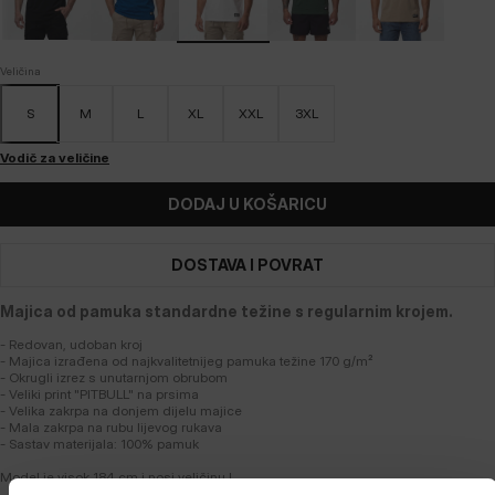
Veličina
S
M
L
XL
XXL
3XL
Vodič za veličine
DODAJ U KOŠARICU
DOSTAVA I POVRAT
Majica od pamuka standardne težine s regularnim krojem.
- Redovan, udoban kroj
- Majica izrađena od najkvalitetnijeg pamuka težine 170 g/m²
- Okrugli izrez s unutarnjom obrubom
- Veliki print "PITBULL" na prsima
- Velika zakrpa na donjem dijelu majice
- Mala zakrpa na rubu lijevog rukava
- Sastav materijala: 100% pamuk
Model je visok 184 cm i nosi veličinu L.