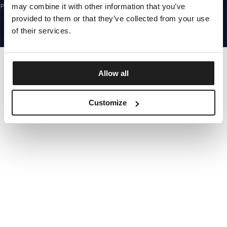
may combine it with other information that you’ve
Prijavom na newsletter potvrđujete da ste pročitali
Pravila privatnosti.
CROATIA
provided to them or that they’ve collected from your use
©1997 - 2026 PITBULL SVA PRAVA PRIDRŽANA
SITE CREDITS
of their services.
IDI GORE
Allow all
Customize