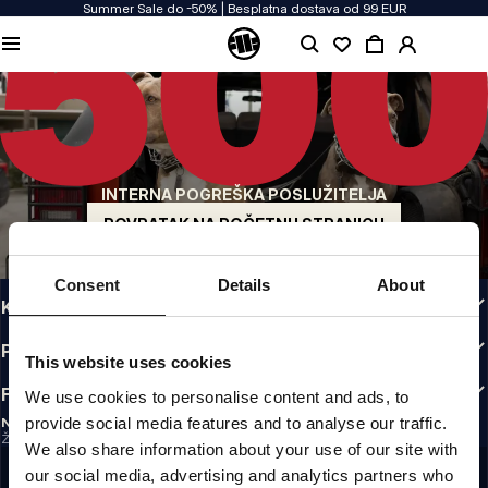
Summer Sale do -50% | Besplatna dostava od 99 EUR
KVALITETA NAM JE PRIORITET
Našu odjeću proizvodimo s predanošću. Ne pristajemo na kompromise kada je
riječ o izdržljivosti, dugotrajnosti materijala i pažnji prema detaljima.
US ORIGIN
Naši korijeni sežu u San Diego s početka 90-ih. Naš stil je grub, autentičan i
beskompromisan.
INTERNA POGREŠKA POSLUŽITELJA
BREND S KARAKTEROM
Naše kolekcije biraju sportaši, borci i tvrdoglavi individualci.
POVRATAK NA POČETNU STRANICU
INFO
Consent
Details
About
KORISNIČKA ZONA
PRAVILNICI
This website uses cookies
FOLLOW US
We use cookies to personalise content and ads, to
provide social media features and to analyse our traffic.
NEWSLETTER
Želite li primati informacije o najnovijim promocijama i novostima?
We also share information about your use of our site with
Email address
REGISTRIRAJ SE
our social media, advertising and analytics partners who