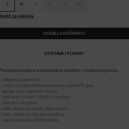
S
M
L
XL
XXL
3XL
Vodič za veličine
DODAJ U KOŠARICU
DOSTAVA I POVRAT
Pamučna majica standardne debljine i redovnog kroja.
- redovan udoban kroj
- majica od najkvalitetnijeg pamuka težine 170 gsm
- okrugli izrez s obrubom iznutra
- veliki print i natpis PITBULL na leđima
- mali print na prsima
- veliki zakrpa na donjem dijelu majice
- mala zakrpa na rubu lijevog rukava
- sastav materijala: 100% pamuk