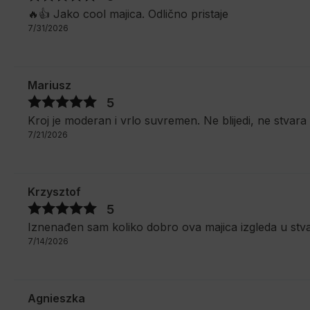
🔥👍️ Jako cool majica. Odlično pristaje
7/31/2026
Mariusz
5
Kroj je moderan i vrlo suvremen. Ne blijedi, ne stva
7/21/2026
Krzysztof
5
Iznenađen sam koliko dobro ova majica izgleda u stva
7/14/2026
Agnieszka