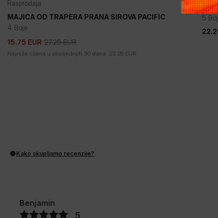
Rasprodaja
MAJ
MAJICA OD TRAPERA PRANA SIROVA PACIFIC
5 Bo
4 Boje
22.2
22.2
27.25
EUR
15.75
EUR
27.25
EUR
15.75
EUR
Najniža cijena u posljednjih 30 dana:
22.25
EUR
Kako skupljamo recenzije?
Benjamin
5