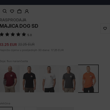
RASPRODAJA
MAJICA DOG SD
5.0
22.25
EUR
13.25
EUR
Najniža cijena u posljednjih 30 dana:
17.25
EUR
Boja: fluo narančasta
Veličina