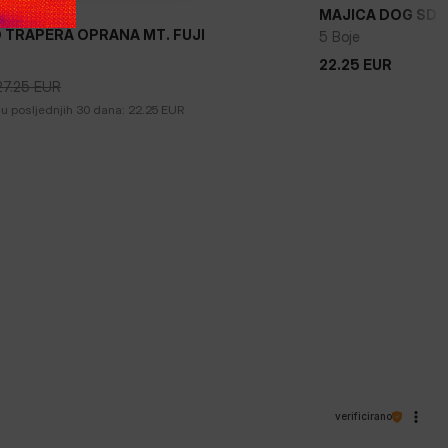
MAJICA DOG SD
 TRAPERA OPRANA MT. FUJI
5 Boje
22.25
EUR
22.25
EUR
27.25
EUR
27.25
EUR
 u posljednjih 30 dana:
22.25
EUR
verificirano