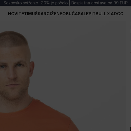
Sezonsko sniženje -30% je počelo | Besplatna dostava od 99 EUR
NOVITETI
MUŠKARCI
ŽENE
OBUĆA
SALE
PITBULL X ADCC