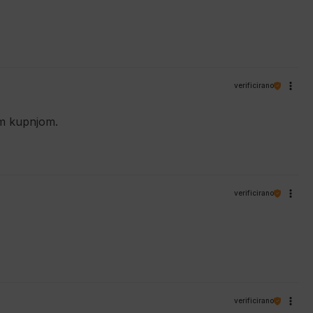
verificirano
om kupnjom.
verificirano
verificirano