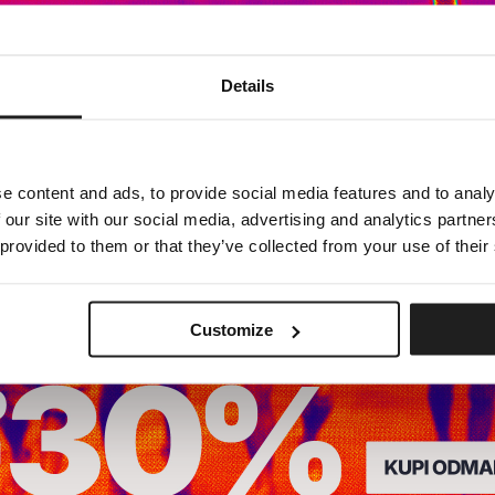
Dedicated store available
Details
LOCAL STORE AVAILABLE
Looks like you are in
United States
.
Do you want to switch to your local store?
e content and ads, to provide social media features and to analy
 our site with our social media, advertising and analytics partn
SWITCH TO
UNITED STATES
STORE
 provided to them or that they’ve collected from your use of their
STAY ON
CROATIA
STORE
Customize