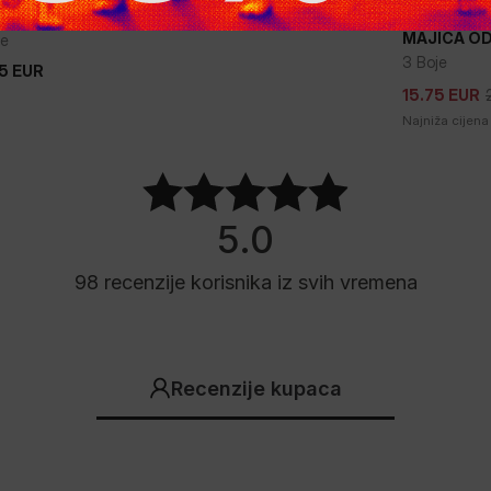
Rasprodaja
ICA DOG SD
+
MAJICA OD
je
3 Boje
5
EUR
5
EUR
15.75
EUR
15.75
EUR
Najniža cijena
5.0
98
recenzije korisnika
iz svih vremena
Recenzije kupaca