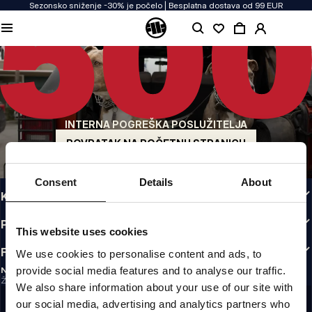
Sezonsko sniženje -30% je počelo | Besplatna dostava od 99 EUR
KVALITETA NAM JE PRIORITET
Našu odjeću proizvodimo s predanošću. Ne pristajemo na kompromise kada je
riječ o izdržljivosti, dugotrajnosti materijala i pažnji prema detaljima.
US ORIGIN
Naši korijeni sežu u San Diego s početka 90-ih. Naš stil je grub, autentičan i
beskompromisan.
INTERNA POGREŠKA POSLUŽITELJA
BREND S KARAKTEROM
Naše kolekcije biraju sportaši, borci i tvrdoglavi individualci.
POVRATAK NA POČETNU STRANICU
INFO
Consent
Details
About
KORISNIČKA ZONA
PRAVILNICI
This website uses cookies
FOLLOW US
We use cookies to personalise content and ads, to
provide social media features and to analyse our traffic.
NEWSLETTER
Želite li primati informacije o najnovijim promocijama i novostima?
We also share information about your use of our site with
Email address
REGISTRIRAJ SE
our social media, advertising and analytics partners who