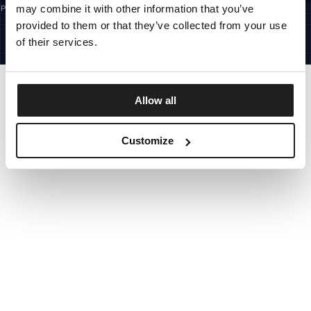
may combine it with other information that you’ve
Prijavom na newsletter potvrđujete da ste pročitali
Pravila privatnosti.
CROATIA
provided to them or that they’ve collected from your use
©1997 - 2026 PITBULL SVA PRAVA PRIDRŽANA
SITE CREDITS
of their services.
IDI GORE
Allow all
Customize