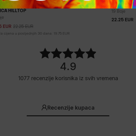
rodaja
MAJICA HI
+
ICA HILLTOP
19 Boje
je
22.25
EUR
22.25
EUR
22.25
EUR
5
EUR
22.25
EUR
5
EUR
ža cijena u posljednjih 30 dana:
19.75
EUR
4.9
1077
recenzije korisnika
iz svih vremena
Recenzije kupaca