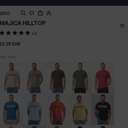
 ADCC
MAJICA HILLTOP
4.9
22.25
EUR
Boja: bijela