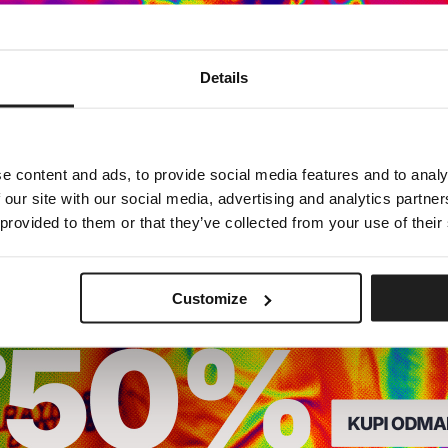
Dedicated store available
Details
LOCAL STORE AVAILABLE
Looks like you are in
United States
.
Do you want to switch to your local store?
e content and ads, to provide social media features and to analy
 our site with our social media, advertising and analytics partn
SWITCH TO
UNITED STATES
STORE
 provided to them or that they’ve collected from your use of their
STAY ON
CROATIA
STORE
Customize