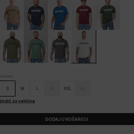
Veličina
S
M
L
XL
XXL
3XL
Vodič za veličine
DODAJ U KOŠARICU