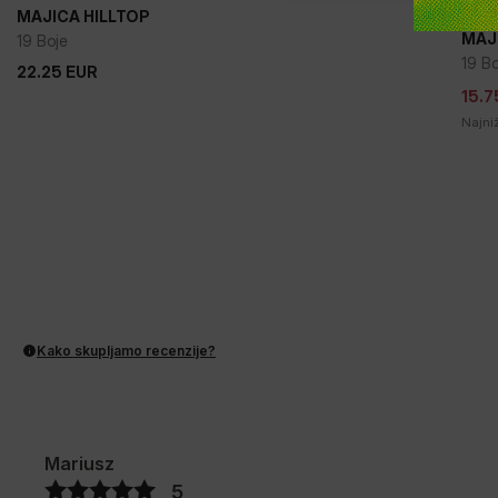
Rasp
MAJICA HILLTOP
+
MAJ
19 Boje
19 Bo
22.25
EUR
22.25
EUR
15.7
15.7
Najni
Kako skupljamo recenzije?
Mariusz
5