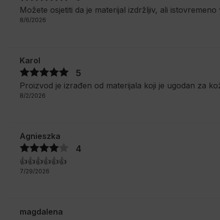
Možete osjetiti da je materijal izdržljiv, ali istovreme
8/6/2026
Karol
5
Proizvod je izrađen od materijala koji je ugodan za ko
8/2/2026
Agnieszka
4
👍️👍️👍️👍️👍️👍️
7/29/2026
magdalena