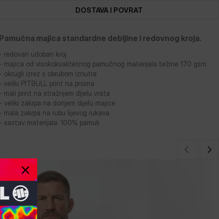
DOSTAVA I POVRAT
Pamučna majica standardne debljine i redovnog kroja.
- redovan udoban kroj
- majica od visokokvalitetnog pamučnog materijala težine 170 gsm
- okrugli izrez s obrubom iznutra
- veliki PITBULL print na prsima
- mali print na stražnjem dijelu vrata
- veliki zakrpa na donjem dijelu majice
- mala zakrpa na rubu lijevog rukava
- sastav materijala: 100% pamuk