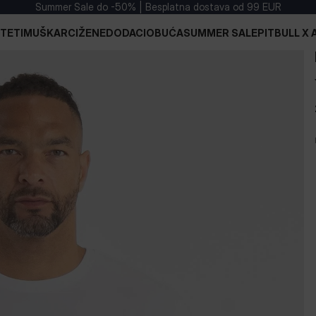
Summer Sale do -50% | Besplatna dostava od 99 EUR
TETI
MUŠKARCI
ŽENE
DODACI
OBUĆA
SUMMER SALE
PITBULL X