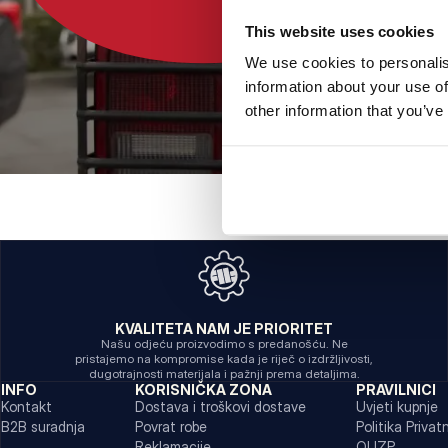
This website uses cookies
We use cookies to personalis
information about your use of
other information that you’ve
KVALITETA NAM JE PRIORITET
Našu odjeću proizvodimo s predanošću. Ne
pristajemo na kompromise kada je riječ o izdržljivosti,
dugotrajnosti materijala i pažnji prema detaljima.
INFO
KORISNIČKA ZONA
PRAVILNICI
Kontakt
Dostava i troškovi dostave
Uvjeti kupnje
B2B suradnja
Povrat robe
Politika Privat
Reklamacije
OUZP