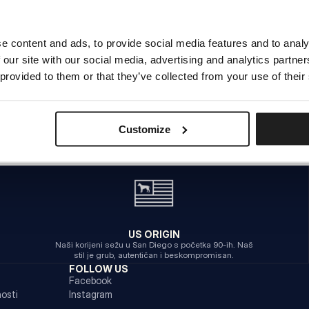
e content and ads, to provide social media features and to analy
INTERNA POGREŠKA POSLUŽITELJA
 our site with our social media, advertising and analytics partn
POVRATAK NA POČETNU STRANICU
 provided to them or that they’ve collected from your use of their
Customize
US ORIGIN
Naši korijeni sežu u San Diego s početka 90-ih. Naš
stil je grub, autentičan i beskompromisan.
FOLLOW US
Facebook
nosti
Instagram