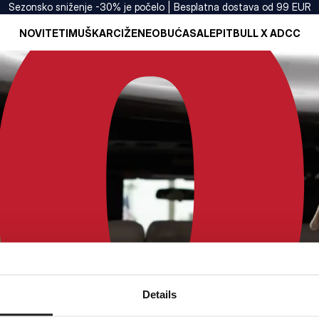
Sezonsko sniženje -30% je počelo | Besplatna dostava od 99 EUR
NOVITETI
MUŠKARCI
ŽENE
OBUĆA
SALE
PITBULL X ADCC
Details