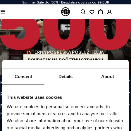
Summer Sale do -50% | Besplatna dostava od 99 EUR
KVALITETA NAM JE PRIORITET
Našu odjeću proizvodimo s predanošću. Ne pristajemo na kompromise kada je
riječ o izdržljivosti, dugotrajnosti materijala i pažnji prema detaljima.
US ORIGIN
Naši korijeni sežu u San Diego s početka 90-ih. Naš stil je grub, autentičan i
beskompromisan.
INTERNA POGREŠKA POSLUŽITELJA
BREND S KARAKTEROM
Naše kolekcije biraju sportaši, borci i tvrdoglavi individualci.
POVRATAK NA POČETNU STRANICU
INFO
Consent
Details
About
KORISNIČKA ZONA
PRAVILNICI
This website uses cookies
FOLLOW US
We use cookies to personalise content and ads, to
provide social media features and to analyse our traffic.
NEWSLETTER
Želite li primati informacije o najnovijim promocijama i novostima?
We also share information about your use of our site with
Email address
REGISTRIRAJ SE
our social media, advertising and analytics partners who