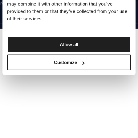
may combine it with other information that you’ve
Prijavom na newsletter potvrđujete da ste pročitali
Pravila privatnosti.
CROATIA
provided to them or that they’ve collected from your use
©1997 - 2026 PITBULL SVA PRAVA PRIDRŽANA
SITE CREDITS
of their services.
IDI GORE
Allow all
Customize