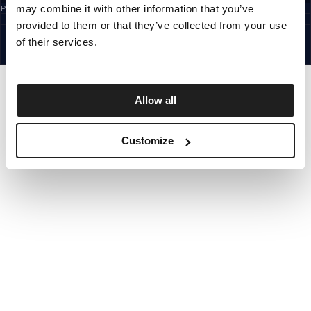
may combine it with other information that you’ve
Prijavom na newsletter potvrđujete da ste pročitali
Pravila privatnosti.
CROATIA
provided to them or that they’ve collected from your use
©1997 - 2026 PITBULL SVA PRAVA PRIDRŽANA
SITE CREDITS
of their services.
IDI GORE
Allow all
Customize