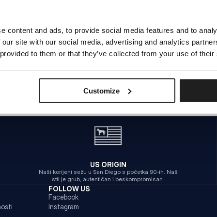
e content and ads, to provide social media features and to analy
INTERNA POGREŠKA POSLUŽITELJA
 our site with our social media, advertising and analytics partn
POVRATAK NA POČETNU STRANICU
 provided to them or that they’ve collected from your use of their
Customize
US ORIGIN
Naši korijeni sežu u San Diego s početka 90-ih. Naš
stil je grub, autentičan i beskompromisan.
FOLLOW US
Facebook
nosti
Instagram