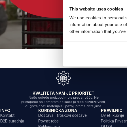
This website uses cookies
We use cookies to personalis
information about your use of
other information that you’ve
KVALITETA NAM JE PRIORITET
Našu odjeću proizvodimo s predanošću. Ne
pristajemo na kompromise kada je riječ o izdržljivosti,
dugotrajnosti materijala i pažnji prema detaljima.
INFO
KORISNIČKA ZONA
PRAVILNICI
Kontakt
Dostava i troškovi dostave
Uvjeti kupnje
B2B suradnja
Povrat robe
Politika Privat
Reklamacije
OUZP