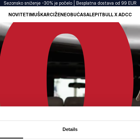
Sezonsko sniženje -30% je počelo | Besplatna dostava od 99 EUR
NOVITETI
MUŠKARCI
ŽENE
OBUĆA
SALE
PITBULL X ADCC
Details